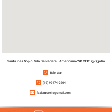
Santa inês N°440, Vila Belvedere | Americana/SP CEP: 13473060
fisio_alan
(19) 99474-2904
ft.alanpereira@gmail.com